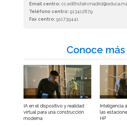
Email centro:
cc.edithstein.madrid@educa.ma
Teléfono centro:
913412879
Fax centro:
911739441
Conoce más 
IA en el dispositivo y realidad
Inteligencia ar
virtual para una construcción
las estacione
moderna
HP