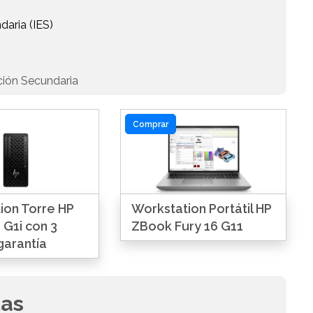
daria (IES)
ción Secundaria
Comprar
ion Torre HP
Workstation Portátil HP
 G1i con 3
ZBook Fury 16 G11
garantía
das