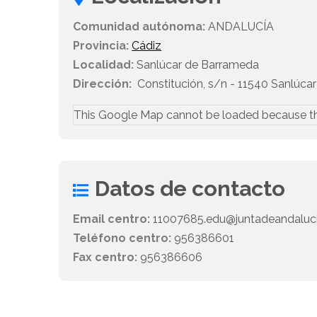
Comunidad autónoma:
ANDALUCÍA
Provincia:
Cádiz
Localidad:
Sanlúcar de Barrameda
Dirección:
Constitución, s/n - 11540 Sanlúca
This Google Map cannot be loaded because t
Datos de contacto
Email centro:
11007685.edu@juntadeandaluci
Teléfono centro:
956386601
Fax centro:
956386606