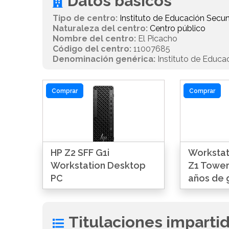
Datos básicos
Tipo de centro:
Instituto de Educación Secun
Naturaleza del centro:
Centro público
Nombre del centro:
El Picacho
Código del centro:
11007685
Denominación genérica:
Instituto de Educa
Comprar
Comprar
HP Z2 SFF G1i
Workstat
Workstation Desktop
Z1 Tower
PC
años de 
Titulaciones imparti