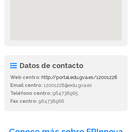
Datos de contacto
Web centro:
http://portal.edu.gva.es/12001228
Email centro:
12001228@edu.gva.es
Teléfono centro:
964738965
Fax centro:
964738966
Conoce más sobre FPInnova