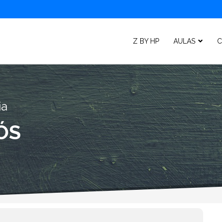
Z BY HP
AULAS
C
ia
ÓS