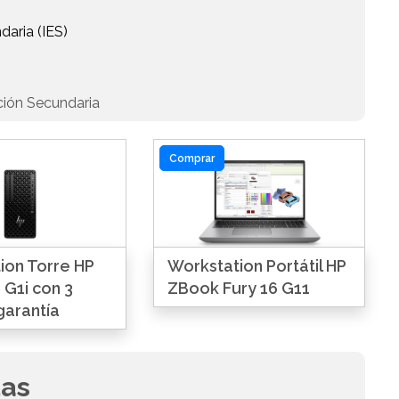
daria (IES)
ción Secundaria
Comprar
ion Torre HP
Workstation Portátil HP
 G1i con 3
ZBook Fury 16 G11
garantía
das