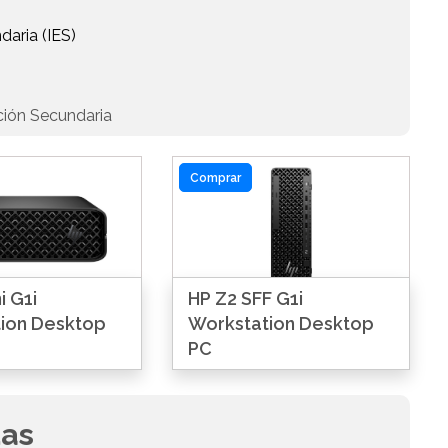
daria (IES)
ción Secundaria
Comprar
i G1i
HP Z2 SFF G1i
ion Desktop
Workstation Desktop
PC
das