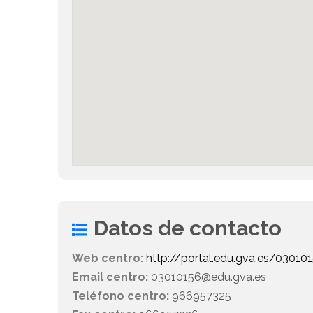
Datos de contacto
Web centro:
http://portal.edu.gva.es/03010
Email centro:
03010156@edu.gva.es
Teléfono centro:
966957325