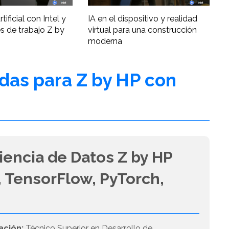
tificial con Intel y
IA en el dispositivo y realidad
s de trabajo Z by
virtual para una construcción
moderna
adas para Z by HP con
iencia de Datos Z by HP
 TensorFlow, PyTorch,
ación:
Técnico Superior en Desarrollo de