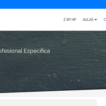
Z BY HP
AULAS
C
fesional Específica