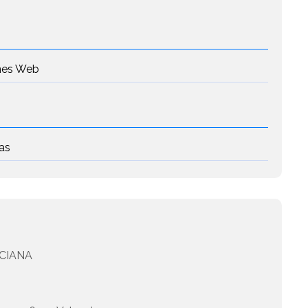
ones Web
as
CIANA