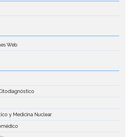
ones Web
Citodiagnóstico
tico y Medicina Nuclear
iomédico