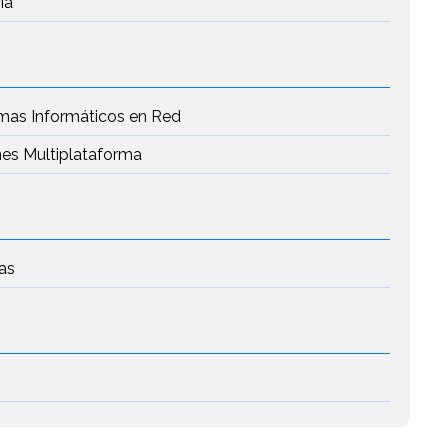
ía
emas Informáticos en Red
nes Multiplataforma
as