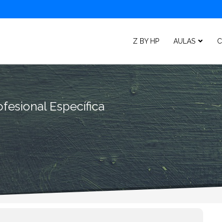
Z BY HP
AULAS
C
fesional Específica