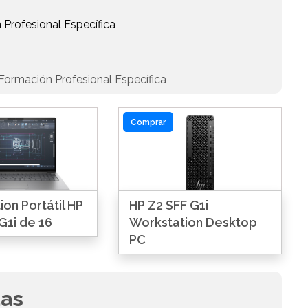
 Profesional Específica
Formación Profesional Específica
Comprar
on Portátil HP
HP Z2 SFF G1i
G1i de 16
Workstation Desktop
PC
das