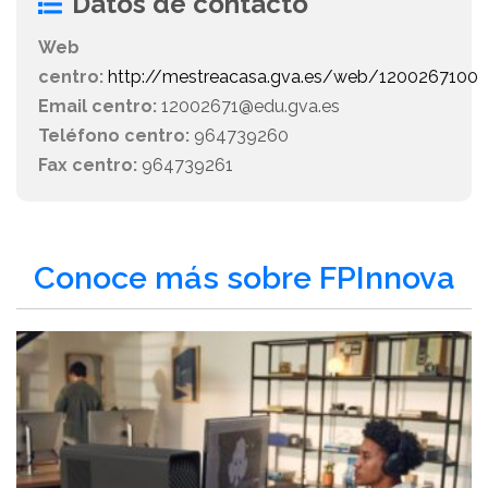
Datos de contacto
Web
centro:
http://mestreacasa.gva.es/web/1200267100
Email centro:
12002671@edu.gva.es
Teléfono centro:
964739260
Fax centro:
964739261
Conoce más sobre FPInnova