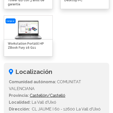
Tower G1i con 3 años de
Desktop PC
garantía
Comprar
Workstation Portátil HP
ZBook Fury 16 G11
Localización
Comunidad autónoma:
COMUNITAT
VALENCIANA
Provincia:
Castellón/Castelló
Localidad:
La Vall d'Uixó
Dirección:
CL JAUME I 60 - 12600 La Vall d'Uixó