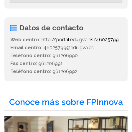
Datos de contacto
Web centro:
http://portal.edu.gva.es/46025799
Email centro:
46025799@edu.gva.es
Teléfono centro:
961206990
Fax centro:
961206991
Teléfono centro:
961206992
Conoce más sobre FPInnova