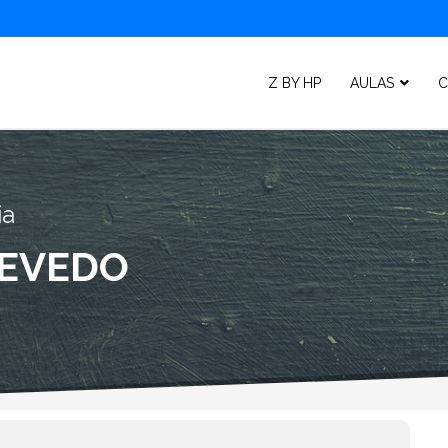
Z BY HP
AULAS
C
ia
UEVEDO