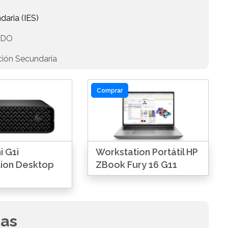
daria (IES)
EDO
ción Secundaria
Comprar
i G1i
Workstation Portátil HP
ion Desktop
ZBook Fury 16 G11
das