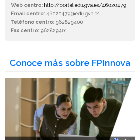
Web centro:
http://portal.edu.gva.es/46020479
Email centro:
46020479@edu.gva.es
Teléfono centro:
962829400
Fax centro:
962829401
Conoce más sobre FPInnova