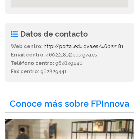
Datos de contacto
Web centro:
http://portal.edu.gva.es/46022181
Email centro:
46022181@edu.gva.es
Teléfono centro:
962829440
Fax centro:
962829441
Conoce más sobre FPInnova