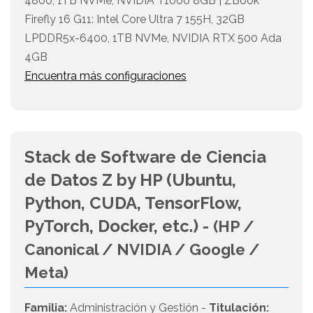
4800, 1TB NVMe, NVIDIA T1000 8GB | ZBook
Firefly 16 G11: Intel Core Ultra 7 155H, 32GB
LPDDR5x-6400, 1TB NVMe, NVIDIA RTX 500 Ada
4GB
Encuentra más configuraciones
Stack de Software de Ciencia
de Datos Z by HP (Ubuntu,
Python, CUDA, TensorFlow,
PyTorch, Docker, etc.) -
(HP /
Canonical / NVIDIA / Google /
Meta)
Familia:
Administración y Gestión -
Titulación: