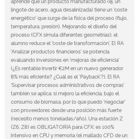
aprende que un producto manufacturado (ej. un
lingote de acero, agua desalinizada) tiene un 'coste
energético' que surge de la física del proceso (flujo,
temperatura, presión). Mejorando el diseño del
proceso (CFX simula diferentes geometrías), el
alumno reduce el 'coste de transformación'. El RA
'Analizar productos financieros' se potencia
evaluando inversiones en 'mejoras de eficiencia'
(¿Es rentable invertir €2M en un nuevo generador
8% más eficiente? ¿Cuál es el 'Payback'?). El RA
'Supervisar procesos administrativos de compras'
también se aplica: si mejoro la eficiencia, bajo el
consumo de biomasa, por lo que puedo 'negociar'
con proveedores desde una posición más fuerte
(necesito menos toneladas/año). Una estación Z
(Z6, Z8) es OBLIGATORIA para CFX: es 100%
intensivo en CPU y memoria (el mallado CFD de un