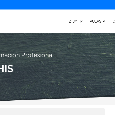
Z BY HP
AULAS
C
mación Profesional
HIS