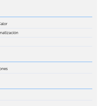
Calor
imatización
iones