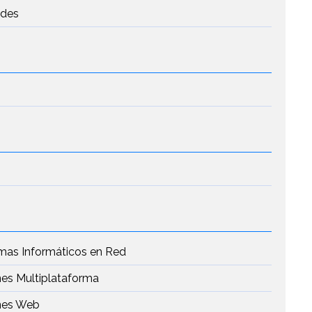
edes
emas Informáticos en Red
nes Multiplataforma
ones Web