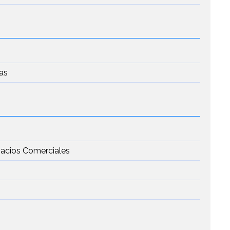
n
as
pacios Comerciales