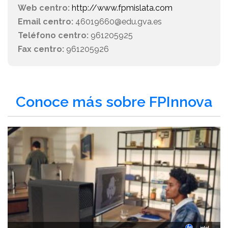
Web centro:
http://www.fpmislata.com
Email centro:
46019660@edu.gva.es
Teléfono centro:
961205925
Fax centro:
961205926
Conoce más sobre FPInnova