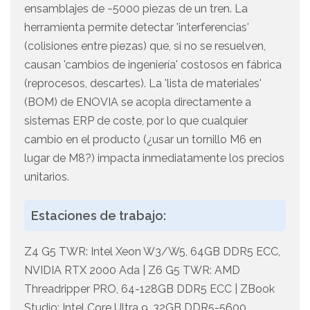
ensamblajes de ~5000 piezas de un tren. La
herramienta permite detectar 'interferencias'
(colisiones entre piezas) que, si no se resuelven,
causan 'cambios de ingeniería' costosos en fábrica
(reprocesos, descartes). La 'lista de materiales'
(BOM) de ENOVIA se acopla directamente a
sistemas ERP de coste, por lo que cualquier
cambio en el producto (¿usar un tornillo M6 en
lugar de M8?) impacta inmediatamente los precios
unitarios.
Estaciones de trabajo:
Z4 G5 TWR: Intel Xeon W3/W5, 64GB DDR5 ECC,
NVIDIA RTX 2000 Ada | Z6 G5 TWR: AMD
Threadripper PRO, 64-128GB DDR5 ECC | ZBook
Studio: Intel Core Ultra 9, 32GB DDR5-5600,