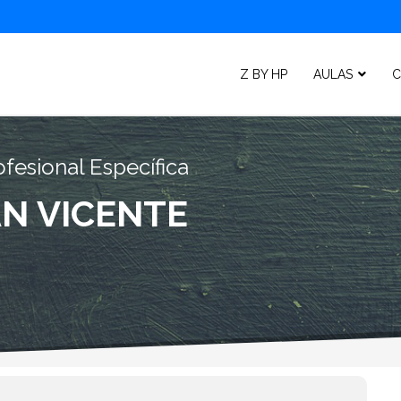
Z BY HP
AULAS
C
fesional Específica
N VICENTE