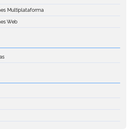
nes Multiplataforma
ones Web
as