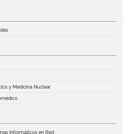
edes
tico y Medicina Nuclear
iomédico
emas Informáticos en Red